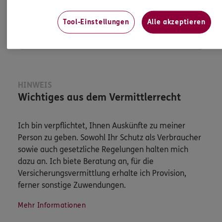
Tool-Einstellungen
Alle akzeptieren
Jetzt informieren
HINWEIS
Wichtiges aus dem Vermittlerrecht
Ich bin verpflichtet, Ihnen Auskünfte zu meiner
Person zu geben. Sowohl Ihr Schutz als Verbraucher
sowie auch gesetzliche Regelungen halten mich
dazu an. Ich biete Beratung an, für die
Versicherungsvermittlung erhalte ich Provision,
ferner sonstige Zuwendungen.
Mehr Informationen