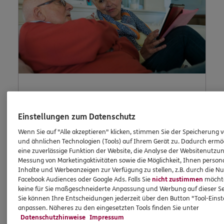
Lob und
Einstellungen zum Datenschutz
Beschwerde
Wenn Sie auf "Alle akzeptieren" klicken, stimmen Sie der Speicherung 
und ähnlichen Technologien (Tools) auf Ihrem Gerät zu. Dadurch ermö
eine zuverlässige Funktion der Website, die Analyse der Websitenutzun
Messung von Marketingaktivitäten sowie die Möglichkeit, Ihnen persona
Inhalte und Werbeanzeigen zur Verfügung zu stellen, z.B. durch die N
Waren Sie unzufrieden mit uns oder möchten
Facebook Audiences oder Google Ads. Falls Sie
nicht zustimmen
möchten
Sie uns loben? Dann können Sie uns Ihre
keine für Sie maßgeschneiderte Anpassung und Werbung auf dieser Se
Meinung hier mitteilen.
Sie können Ihre Entscheidungen jederzeit über den Button "Tool-Eins
anpassen. Näheres zu den eingesetzten Tools finden Sie unter
Datenschutzhinweise
Impressum